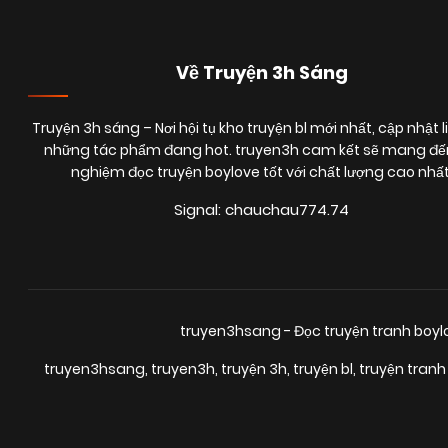
Về Truyện 3h Sáng
Truyện 3h sáng
– Nơi hội tụ kho truyện bl mới nhất, cập nhật l
những tác phẩm đang hot. truyen3h cam kết sẽ mang đến
nghiệm đọc truyện boylove tốt với chất lượng cao nhất
Signal: chauchau774.74
truyen3hsang - Đọc truyện tranh boy
truyen3hsang
,
truyen3h
,
truyện 3h
,
truyện bl
,
truyện tranh 