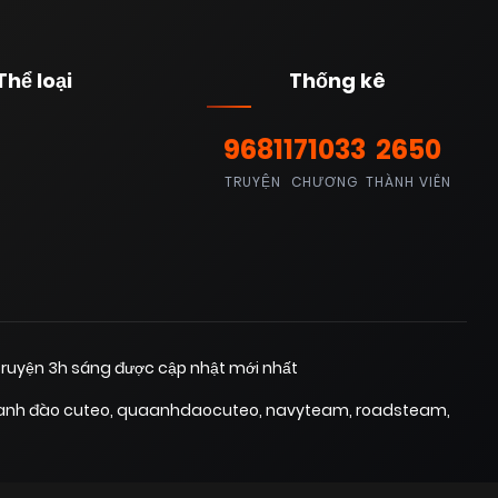
Thể loại
Thống kê
9681
171033
2650
TRUYỆN
CHƯƠNG
THÀNH VIÊN
ruyện 3h sáng được cập nhật mới nhất
anh đào cuteo
,
quaanhdaocuteo
,
navyteam
,
roadsteam
,