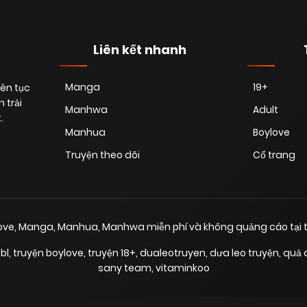
Liên kết nhanh
Manga
19+
iên tục
 trải
Manhwa
Adult
.
Manhua
Boylove
Truyện theo dõi
Cổ trang
love, Manga, Manhua, Manhwa miễn phí và không quảng cáo tại t
bl
,
truyện boylove
,
truyện 18+
,
dualeotruyen
,
dưa leo truyện
,
quả 
sany team
,
vitaminkoo