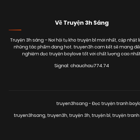
Về Truyện 3h Sáng
Truyện 3h sáng
– Nơi hội tụ kho truyện bl mới nhất, cập nhật l
những tác phẩm đang hot. truyen3h cam kết sẽ mang đến
nghiệm đọc truyện boylove tốt với chất lượng cao nhất
Signal: chauchau774.74
truyen3hsang - Đọc truyện tranh boy
truyen3hsang
,
truyen3h
,
truyện 3h
,
truyện bl
,
truyện tranh 