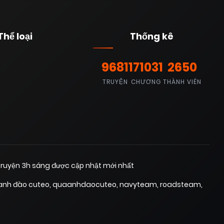
Thể loại
Thống kê
9681
171031
2650
TRUYỆN
CHƯƠNG
THÀNH VIÊN
ruyện 3h sáng được cập nhật mới nhất
anh đào cuteo
,
quaanhdaocuteo
,
navyteam
,
roadsteam
,