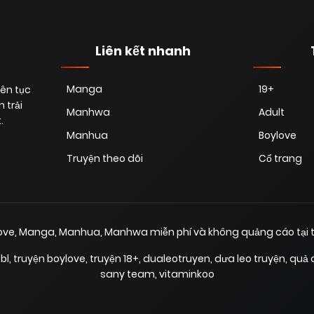
Liên kết nhanh
Manga
19+
iên tục
 trải
Manhwa
Adult
.
Manhua
Boylove
Truyện theo dõi
Cổ trang
love, Manga, Manhua, Manhwa miễn phí và không quảng cáo tại t
bl
,
truyện boylove
,
truyện 18+
,
dualeotruyen
,
dưa leo truyện
,
quả 
sany team
,
vitaminkoo