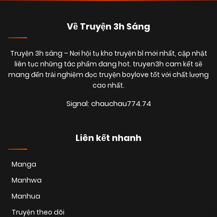
Về Truyện 3h Sáng
Truyện 3h sáng
– Nơi hội tụ kho truyện bl mới nhất, cập nhật
liên tục những tác phẩm đang hot. truyen3h cam kết sẽ
mang đến trải nghiệm đọc truyện boylove tốt với chất lượng
cao nhất.
Signal: chauchau774.74
Liên kết nhanh
Manga
Manhwa
Manhua
Truyện theo dõi