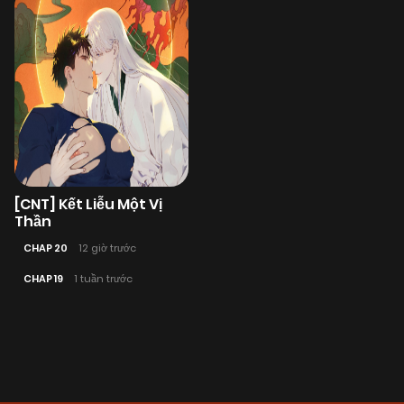
[CNT] Kết Liễu Một Vị
Thần
CHAP 20
12 giờ trước
CHAP 19
1 tuần trước
Posts
navigation