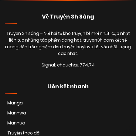
Về Truyện 3h Sáng
Truyện 3h sáng
– Nơi hội tụ kho truyện bl mới nhất, cập nhật
liên tục những tác phẩm đang hot. truyen3h cam kết sẽ
mang đến trải nghiệm đọc truyện boylove tốt với chất lượng
cao nhất.
Signal: chauchau774.74
Liên kết nhanh
Manga
Manhwa
Manhua
Truyện theo dõi