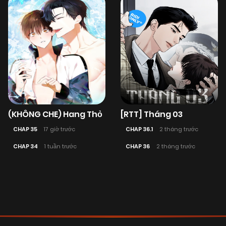
(KHÔNG CHE) Hang Thỏ
[RTT] Tháng 03
CHAP 35
17 giờ trước
CHAP 36.1
2 tháng trước
CHAP 34
1 tuần trước
CHAP 36
2 tháng trước
Posts
navigation