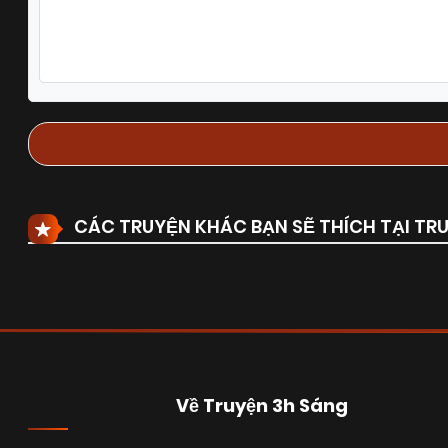
Chapter 5
03/08/2025
(VIP)
Chapter 3
03/08/2025
(VIP)
Chapter 1
03/08/2025
(VIP)
CÁC TRUYỆN KHÁC BẠN SẼ THÍCH TẠI T
Về Truyện 3h Sáng