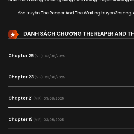
đọc truyện The Reaper And The Waiting truyen3hsang
,
DANH SÁCH CHƯƠNG THE REAPER AND TH
Chapter 25
03/08/2025
(VIP)
Chapter 23
03/08/2025
(VIP)
Chapter 21
03/08/2025
(VIP)
Chapter 19
03/08/2025
(VIP)