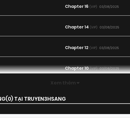
Chapter 16
03/08/2025
(VIP)
Chapter 14
03/08/2025
(VIP)
Chapter 12
03/08/2025
(VIP)
Chapter 10
03/08/2025
(VIP)
Xem thêm
Chapter 8
03/08/2025
(VIP)
NG(
0
) TẠI TRUYEN3HSANG
Chapter 6
03/08/2025
(VIP)