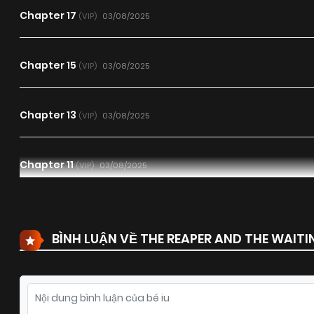
Chapter 17
03/08/2025
(VIP)
Chapter 15
03/08/2025
(VIP)
Chapter 13
03/08/2025
(VIP)
Chapter 11
03/08/2025
(VIP)
Chapter 9
03/08/2025
(VIP)
BÌNH LUẬN VỀ THE REAPER AND THE WAITI
Chapter 7
03/08/2025
(VIP)