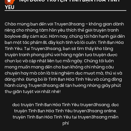
YÊU
Chào mừng bạn đến với Truyen3hsang – không gian dành
riêng cho những tâm hồn yêu thích thế giới truyện tranh
boylove đầy cảm xúc. Hôm nay, chúng tôi hân hạnh gửi đến
bạn một tác phẩm BL đầy kịch tính và lôi cuốn:
Tình Bạn Hóa
Tình Yêu
. Tại Truyen3hsang, bạn sẽ tìm thấy kho tàng
truyện tranh phong phú với hàng ngàn tựa truyện được
chọn lọc và cập nhật liên tục mỗi ngày. Chúng tôi luôn
mong muốn mang đến cho bạn không chỉ những câu
chuyện hay mà còn là trải nghiệm đọc mượt mà, thú vị và
đáng nhớ. Đừng bỏ lỡ Tình Bạn Hóa Tình Yêu và cùng đồng
hành cùng Truyen3hsang để tận hưởng những giây phút
thư giãn tuyệt vời nhất nhé!
đọc truyện Tình Bạn Hóa Tình Yêu truyen3hsang
,
đọc
truyện Tình Bạn Hóa Tình Yêu truyen3hsang online
,
truyện Tình Bạn Hóa Tình Yêu tại truyen3hsang miễn
phí