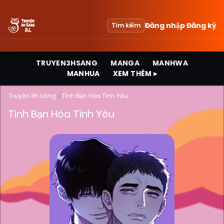
Đăng nhập
Đăng ký
Tìm kiếm
TRUYEN3HSANG
MANGA
MANHWA
MANHUA
XEM THÊM ▸
Truyện 3h sáng
Tình Bạn Hóa Tình Yêu
Tình Bạn Hóa Tình Yêu