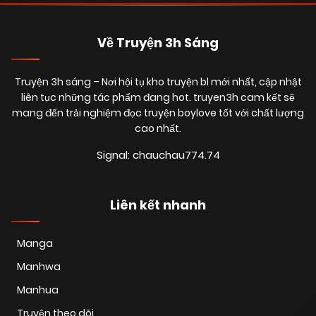
07/10/2025
Chapter 94
(VIP)
Về Truyện 3h Sáng
07/10/2025
Chapter 93
(VIP)
Truyện 3h sáng
– Nơi hội tụ kho truyện bl mới nhất, cập nhật
liên tục những tác phẩm đang hot. truyen3h cam kết sẽ
mang đến trải nghiệm đọc truyện boylove tốt với chất lượng
07/10/2025
Chapter 92
(VIP)
cao nhất.
Signal: chauchau774.74
07/10/2025
Chapter 91
(VIP)
Liên kết nhanh
07/10/2025
Chapter 90
(VIP)
Manga
Manhwa
07/10/2025
Chapter 89
(VIP)
Manhua
Truyện theo dõi