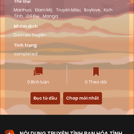
Thể loại
Manhua
,
Đam Mỹ
,
Truyện Màu
,
Boylove
,
Kịch
Tính
,
Cổ Đại
,
Manga
Nhóm dịch
Dưa Leo Truyện
Tình trạng
completed
0 Bình luận
0 Theo dõi
Đọc từ đầu
Chap mới nhất
NỘI DUNG TRUYỆN TÌNH BẠN HÓA TÌNH