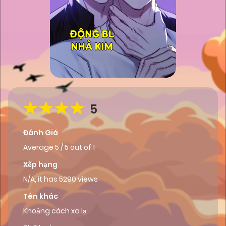
5
Đánh Giá
Average
5
/
5
out of
1
Xếp hạng
N/A, it has 5290 views
Tên khác
Khoảng cách xa lạ