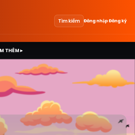
Tìm kiếm
Đăng nhập
Đăng ký
M THÊM ▸