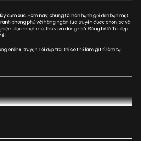
đầy cảm xúc. Hôm nay, chúng tôi hân hạnh gửi đến bạn một
 tranh phong phú với hàng ngàn tựa truyện được chọn lọc và
hiệm đọc mượt mà, thú vị và đáng nhớ. Đừng bỏ lỡ Tôi đẹp
hé!
ang online
,
truyện Tôi đẹp trai thì có thể làm gì thì làm tại