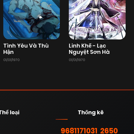
Tình Yêu Và Thù
Linh Khế - Lạc
Hận
Nguyệt Sơn Hà
01/01/1970
01/01/1970
Thể loại
Thống kê
9681
171031
2650