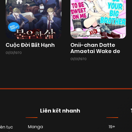
Cuộc Đời Bất Hạnh
Onii-chan Datte
Amaetai Wake de
01/01/1970
01/01/1970
Liên kết nhanh
Manga
19+
iên tục