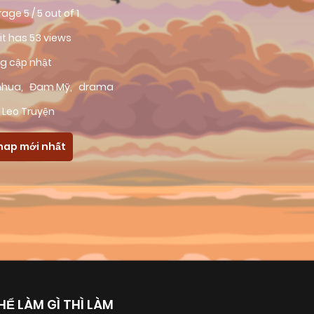
rage
5
/
5
out of
1
 it has 53 views
g cập nhật
nhua
,
Đam Mỹ
,
drama
 Leo Truyện
hap mới nhất
HỂ LÀM GÌ THÌ LÀM