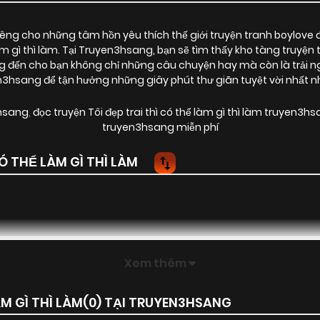
ng cho những tâm hồn yêu thích thế giới truyện tranh boylove 
àm gì thì làm
. Tại Truyen3hsang, bạn sẽ tìm thấy kho tàng truyện
 đến cho bạn không chỉ những câu chuyện hay mà còn là trải ng
en3hsang để tận hưởng những giây phút thư giãn tuyệt vời nhất n
3hsang
,
đọc truyện Tôi đẹp trai thì có thể làm gì thì làm truyen3hs
truyen3hsang miễn phí
 THỂ LÀM GÌ THÌ LÀM
Xem thêm
M GÌ THÌ LÀM(
0
) TẠI TRUYEN3HSANG