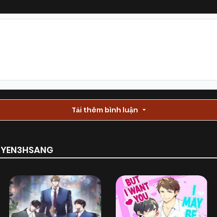
Tải thêm bình luận
RUYEN3HSANG