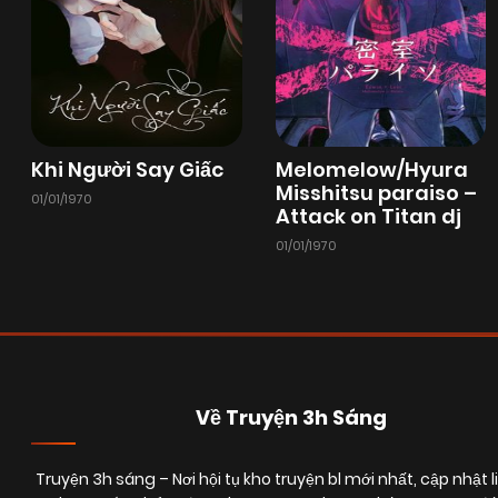
Khi Người Say Giấc
Melomelow/Hyura
Misshitsu paraiso –
01/01/1970
Attack on Titan dj
01/01/1970
Về Truyện 3h Sáng
Truyện 3h sáng
– Nơi hội tụ kho truyện bl mới nhất, cập nhật l