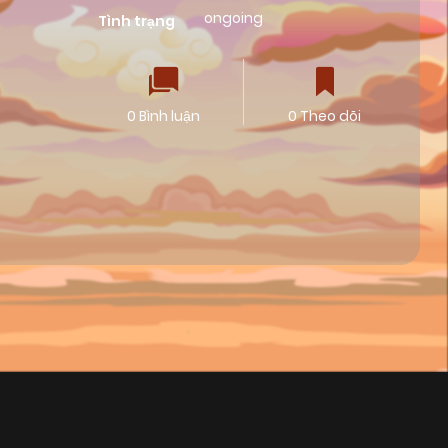
ongoing
Tình trạng
0 Bình luận
0 Theo dõi