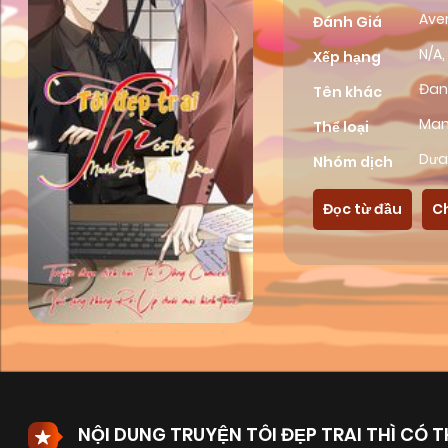
Ave
Đánh Giá
N/A,
Xếp hạng
Đan
Tên khác
Ma
Thể loại
Dưa
Nhóm dịch
Đọc từ đầu
C
NỘI DUNG TRUYỆN TÔI ĐẸP TRAI THÌ CÓ T