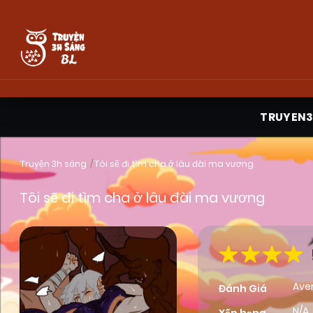
TRUYEN
Truyện 3h sáng
Tôi sẽ đi tìm cha ở lâu đài ma vương
Tôi sẽ đi tìm cha ở lâu đài ma vương
Ave
Đánh Giá
N/A,