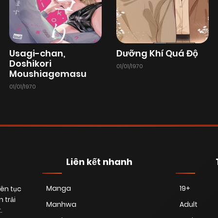
Usagi-chan,
Dưỡng Khí Quá Độ
Doshikori
01/01/1970
Moushiagemasu
01/01/1970
Liên kết nhanh
Manga
19+
iên tục
 trải
Manhwa
Adult
.