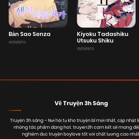
Bản Sao Senza
Kiyoku Tadashiku
Utsuku Shiku
01/01/1970
01/01/1970
Về Truyện 3h Sáng
Truyện 3h sáng
– Nơi hội tụ kho truyện bl mới nhất, cập nhật l
những tác phẩm đang hot. truyen3h cam kết sẽ mang đến
nghiệm đọc truyện boylove tốt với chất lượng cao nhất