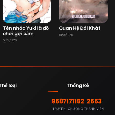
Tên nhóc Yuki là đồ
Quan Hệ Đói Khát
chơi gợi cảm
01/01/1970
01/01/1970
Thể loại
Thống kê
9687
171152
2653
TRUYỆN
CHƯƠNG
THÀNH VIÊN