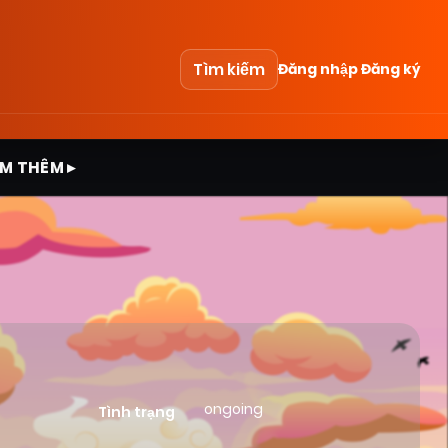
Tìm kiếm
Đăng nhập
Đăng ký
M THÊM ▸
ongoing
Tình trạng