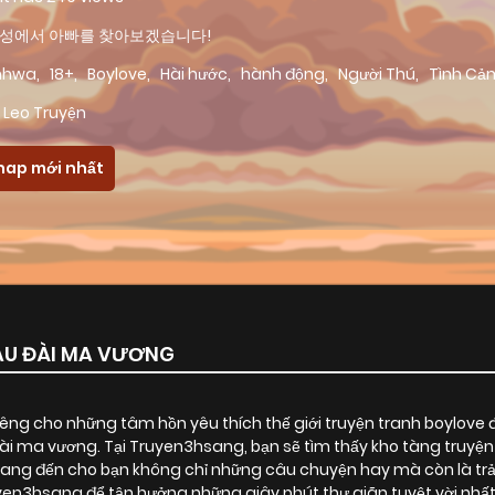
성에서 아빠를 찾아보겠습니다!
nhwa
,
18+
,
Boylove
,
Hài hước
,
hành động
,
Người Thú
,
Tình Cả
 Leo Truyện
hap mới nhất
LÂU ĐÀI MA VƯƠNG
ng cho những tâm hồn yêu thích thế giới truyện tranh boylove 
 đài ma vương
. Tại Truyen3hsang, bạn sẽ tìm thấy kho tàng truyệ
ang đến cho bạn không chỉ những câu chuyện hay mà còn là trải
en3hsang để tận hưởng những giây phút thư giãn tuyệt vời nhất