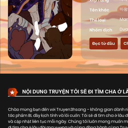
Xếp hạng
마왕
Tên khác
Ma
Thể loại
Dưa
Nhóm dịch
Đọc từ đầu
C
NỘI DUNG TRUYỆN TÔI SẼ ĐI TÌM CHA Ở 
Chào mừng bạn đến với Truyen3hsang – không gian dành riê
tác phẩm BL đầy kịch tính và lôi cuốn:
Tôi sẽ đi tìm cha ở lâu
và cập nhật liên tục mỗi ngày. Chúng tôi luôn mong muốn m
đi tìm cha ở lâu đài ma vương và cùng đồng hành cùng Truy