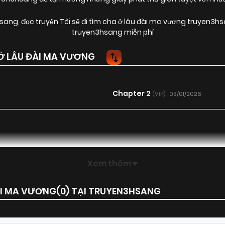
hsang
,
đọc truyện Tôi sẽ đi tìm cha ở lâu đài ma vương truyen3hs
truyen3hsang miễn phí
Ở LÂU ĐÀI MA VƯƠNG
Chapter 2
03/01/2026
(VIP)
Xem thêm
ĐÀI MA VƯƠNG(
0
) TẠI TRUYEN3HSANG