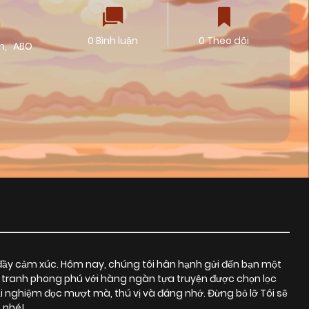
0 Bình luận
0 Theo dõi
m
,
ABO
đầy cảm xúc. Hôm nay, chúng tôi hân hạnh gửi đến bạn một
n tranh phong phú với hàng ngàn tựa truyện được chọn lọc
 nghiệm đọc mượt mà, thú vị và đáng nhớ. Đừng bỏ lỡ Tôi sẽ
 nhé!