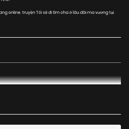
ang online
,
truyện Tôi sẽ đi tìm cha ở lâu đài ma vương tại