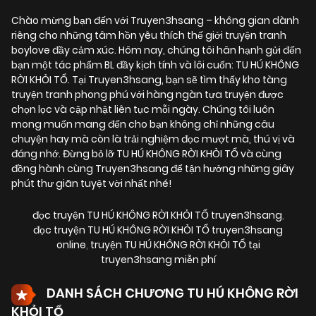
Chào mừng bạn đến với Truyen3hsang – không gian dành
riêng cho những tâm hồn yêu thích thế giới truyện tranh
boylove đầy cảm xúc. Hôm nay, chúng tôi hân hạnh gửi đến
bạn một tác phẩm BL đầy kịch tính và lôi cuốn:
TU HÚ KHÔNG
RỜI KHỎI TỔ
. Tại Truyen3hsang, bạn sẽ tìm thấy kho tàng
truyện tranh phong phú với hàng ngàn tựa truyện được
chọn lọc và cập nhật liên tục mỗi ngày. Chúng tôi luôn
mong muốn mang đến cho bạn không chỉ những câu
chuyện hay mà còn là trải nghiệm đọc mượt mà, thú vị và
đáng nhớ. Đừng bỏ lỡ TU HÚ KHÔNG RỜI KHỎI TỔ và cùng
đồng hành cùng Truyen3hsang để tận hưởng những giây
phút thư giãn tuyệt vời nhất nhé!
đọc truyện TU HÚ KHÔNG RỜI KHỎI TỔ truyen3hsang
,
đọc truyện TU HÚ KHÔNG RỜI KHỎI TỔ truyen3hsang
online
,
truyện TU HÚ KHÔNG RỜI KHỎI TỔ tại
truyen3hsang miễn phí
DANH SÁCH CHƯƠNG TU HÚ KHÔNG RỜI
KHỎI TỔ