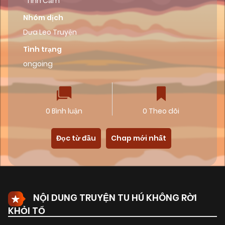
Tình Cảm
Nhóm dịch
Dưa Leo Truyện
Tình trạng
ongoing
0 Bình luận
0 Theo dõi
Đọc từ đầu
Chap mới nhất
NỘI DUNG TRUYỆN TU HÚ KHÔNG RỜI
KHỎI TỔ