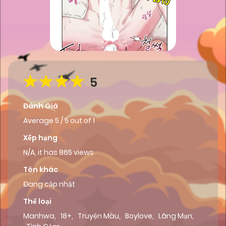
5
Đánh Giá
Average
5
/
5
out of
1
Xếp hạng
N/A, it has 865 views
Tên khác
Đang cập nhật
Thể loại
Manhwa
,
18+
,
Truyện Màu
,
Boylove
,
Lãng Mạn
,