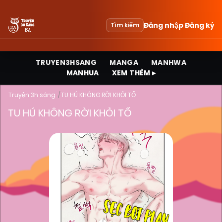
Đăng nhập
Đăng ký
Tìm kiếm
TRUYEN3HSANG
MANGA
MANHWA
MANHUA
XEM THÊM ▸
Truyện 3h sáng
TU HÚ KHÔNG RỜI KHỎI TỔ
TU HÚ KHÔNG RỜI KHỎI TỔ