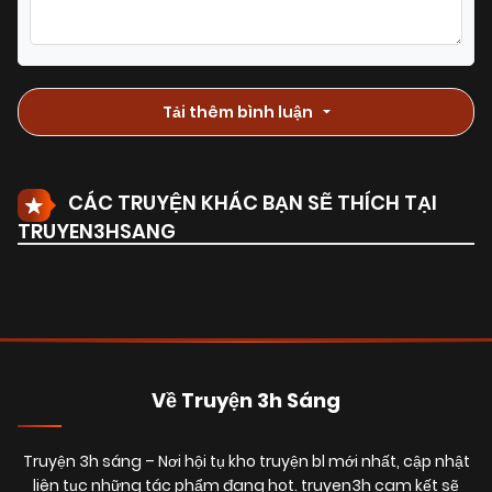
23/03/2026
Chapter 74.3
(VIP)
Tải thêm bình luận
23/03/2026
Chapter 74.2
(VIP)
CÁC TRUYỆN KHÁC BẠN SẼ THÍCH TẠI
12/03/2026
Chapter 74.1
(VIP)
TRUYEN3HSANG
01/03/2026
Chapter 73.7
(VIP)
28/02/2026
Chapter 72.6
(VIP)
Về Truyện 3h Sáng
26/02/2026
Chapter 72.5
(VIP)
Truyện 3h sáng
– Nơi hội tụ kho truyện bl mới nhất, cập nhật
liên tục những tác phẩm đang hot. truyen3h cam kết sẽ