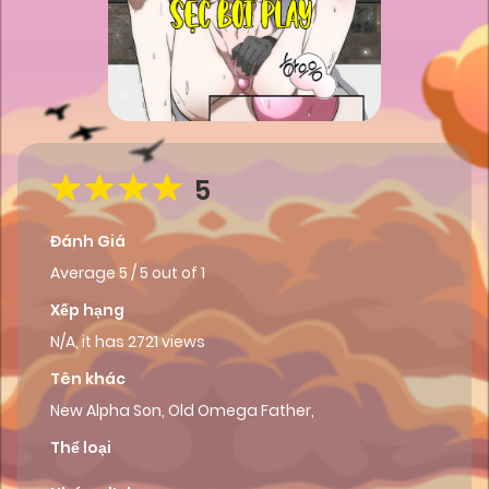
5
Đánh Giá
Average
5
/
5
out of
1
Xếp hạng
N/A, it has 2721 views
Tên khác
New Alpha Son, Old Omega Father,
Thể loại