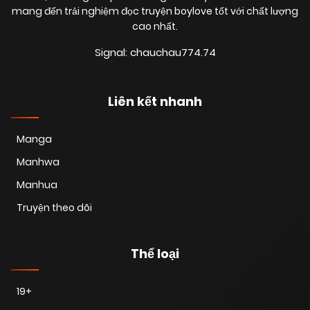
mang đến trải nghiệm đọc truyện boylove tốt với chất lượng
25/02/2026
Chapter 72.4
cao nhất.
(VIP)
Signal: chauchau774.74
21/02/2026
Chapter 72.3
(VIP)
Liên kết nhanh
18/02/2026
Chapter 72.2
(VIP)
Manga
Manhwa
16/02/2026
Chapter 72.1
(VIP)
Manhua
Truyện theo dõi
14/01/2026
Chapter 71.6
(VIP)
Thể loại
14/01/2026
Chapter 71.5
(VIP)
19+