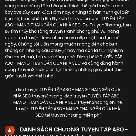
riêng cho những tâm hồn yêu thích thế giới truyện tranh
boylove đầy cảm xúc. Hôm nay, chúng tôi hân hạnh gửi đến
bạn một tác phẩm BL đầy kịch tính và lôi cuốn:
TUYỂN TẬP
ABO - MANG THAI NGẮN CỦA NHÀ SẸC
. Tại Truyen3hsang, bạn
sẽ tìm thấy kho tàng truyện tranh phong phú với hàng
ngàn tựa truyện được chọn lọc và cập nhật liên tục mỗi
ngày. Chúng tôi luôn mong muốn mang đến cho bạn
không chỉ những câu chuyện hay mà còn là trải nghiệm
đọc mượt mà, thú vị và đáng nhớ. Đừng bỏ lỡ TUYỂN TẬP
ABO - MANG THAI NGẮN CỦA NHÀ SẸC và cùng đồng hành
cùng Truyen3hsang để tận hưởng những giây phút thư
giãn tuyệt vời nhất nhé!
đọc truyện TUYỂN TẬP ABO - MANG THAI NGẮN CỦA
NHÀ SẸC truyen3hsang
,
đọc truyện TUYỂN TẬP ABO -
MANG THAI NGẮN CỦA NHÀ SẸC truyen3hsang online
,
truyện TUYỂN TẬP ABO - MANG THAI NGẮN CỦA NHÀ
SẸC tại truyen3hsang miễn phí
DANH SÁCH CHƯƠNG TUYỂN TẬP ABO -