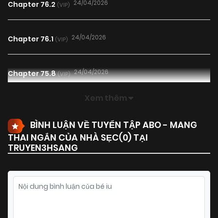
24/04/2026
Chapter 76.2
(VIP)
24/04/2026
Chapter 76.1
(VIP)
24/04/2026
Chapter 75.8
(VIP)
Xem thêm
03/04/2026
Chapter 75.7
(VIP)
BÌNH LUẬN VỀ TUYỂN TẬP ABO - MANG
THAI NGẮN CỦA NHÀ SẸC(
0
) TẠI
31/03/2026
Chapter 75.6
(VIP)
TRUYEN3HSANG
29/03/2026
Chapter 75.5
(VIP)
24/03/2026
Chapter 74.4
(VIP)