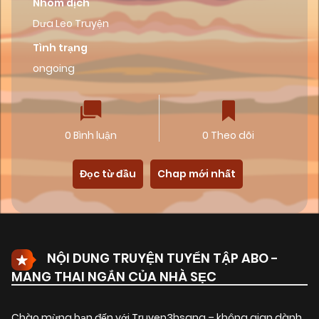
Nhóm dịch
Dưa Leo Truyện
Tình trạng
ongoing
0 Bình luận
0 Theo dõi
Đọc từ đầu
Chap mới nhất
NỘI DUNG TRUYỆN TUYỂN TẬP ABO -
MANG THAI NGẮN CỦA NHÀ SẸC
Chào mừng bạn đến với Truyen3hsang – không gian dành