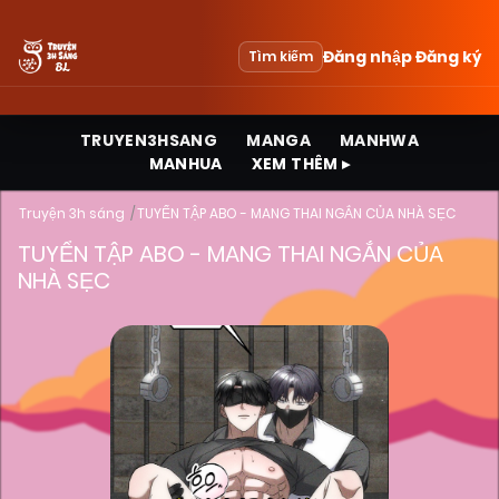
Đăng nhập
Đăng ký
Tìm kiếm
TRUYEN3HSANG
MANGA
MANHWA
MANHUA
XEM THÊM ▸
Truyện 3h sáng
TUYỂN TẬP ABO - MANG THAI NGẮN CỦA NHÀ SẸC
TUYỂN TẬP ABO - MANG THAI NGẮN CỦA
NHÀ SẸC