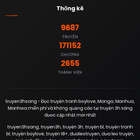
Chapter 58
(VIP)
Thống kê
26/06/2025
Chapter 57
(VIP)
9687
TRUYỆN
171152
26/06/2025
Chapter 56
(VIP)
CHƯƠNG
2655
26/06/2025
Chapter 55
(VIP)
THÀNH VIÊN
26/06/2025
Chapter 54
(VIP)
truyen3hsang - Đọc truyện tranh boylove, Manga, Manhua,
Manhwa miễn phí và không quảng cáo tại truyện 3h sáng
26/06/2025
Chapter 53
(VIP)
được cập nhật mới nhất
truyen3hsang
,
truyen3h
,
truyện 3h
,
truyện bl
,
truyện tranh
26/06/2025
Chapter 52
bl
,
truyện boylove
,
truyện 18+
,
dualeotruyen
,
dưa leo truyện
,
(VIP)