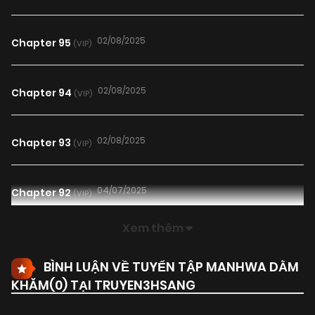
02/08/2025
Chapter 95
(VIP)
02/08/2025
Chapter 94
(VIP)
02/08/2025
Chapter 93
(VIP)
04/07/2025
Chapter 92
(VIP)
Xem thêm
26/06/2025
Chapter 91
(VIP)
BÌNH LUẬN VỀ TUYỂN TẬP MANHWA DẰM
KHĂM(
0
) TẠI TRUYEN3HSANG
26/06/2025
Chapter 90
(VIP)