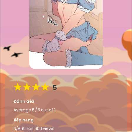
5
Đánh Giá
Average
5
/
5
out of
1
Xếp hạng
N/A, it has 1921 views