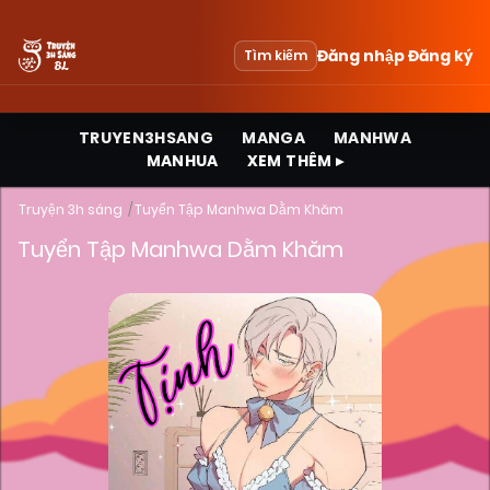
Đăng nhập
Đăng ký
Tìm kiếm
TRUYEN3HSANG
MANGA
MANHWA
MANHUA
XEM THÊM ▸
Truyện 3h sáng
Tuyển Tập Manhwa Dằm Khăm
Tuyển Tập Manhwa Dằm Khăm