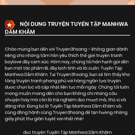
NỘI DUNG TRUYỆN TUYỂN TẬP MANHWA
DẰM KHĂM
Chào mừng bạn đến với Truyen3hsang – không gian dành
riêng cho những tâm hồn yêu thích thế giới truyện tranh
boylove đầy cảm xúc. Hôm nay, chúng tôi hân hạnh gửi đến
bạn một tác phẩm BL đầy kịch tính và lôi cuốn:
Tuyển Tập
Manhwa Dằm Khăm
. Tại Truyen3hsang, bạn sẽ tìm thấy kho
tàng truyện tranh phong phú với hàng ngàn tựa truyện
được chọn lọc và cập nhật liên tục mỗi ngày. Chúng tôi luôn
mong muốn mang đến cho bạn không chỉ những câu
chuyện hay mà còn là trải nghiệm đọc mượt mà, thú vị và
đáng nhớ. Đừng bỏ lỡ Tuyển Tập Manhwa Dằm Khăm và
cùng đồng hành cùng Truyen3hsang để tận hưởng những
giây phút thư giãn tuyệt vời nhất nhé!
đọc truyện Tuyển Tập Manhwa Dằm Khăm