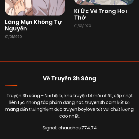
Kí Ức Về Trong Hơi
26/06/2025
Chapter 70
(VIP)
Thở
Lãng Mạn Không Tự
01/01/1970
Nguyện
26/06/2025
Chapter 69
(VIP)
01/01/1970
26/06/2025
Chapter 68
(VIP)
Về Truyện 3h Sáng
26/06/2025
Chapter 67
(VIP)
Truyện 3h sáng
– Nơi hội tụ kho truyện bl mới nhất, cập nhật
26/06/2025
Chapter 66
liên tục những tác phẩm đang hot. truyen3h cam kết sẽ
(VIP)
mang đến trải nghiệm đọc truyện boylove tốt với chất lượng
cao nhất.
26/06/2025
Chapter 65
(VIP)
Signal: chauchau774.74