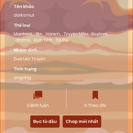
Tên khác
darksmut
Thể loại
Manhwa
,
18+
,
Harem
,
Truyện Màu
,
Boylove
,
drama
,
Kịch Tính
,
Cổ Đại
Nhóm dịch
Dưa Leo Truyện
Tình trạng
ongoing
0 Bình luận
0 Theo dõi
Đọc từ đầu
Chap mới nhất