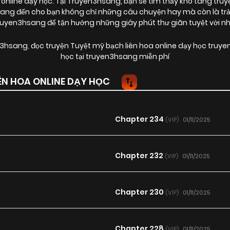
 online dạy học
. Tại Truyen3hsang, bạn sẽ tìm thấy kho tàng tru
ang đến cho bạn không chỉ những câu chuyện hay mà còn là trải
uyen3hsang để tận hưởng những giây phút thư giãn tuyệt vời nh
en3hsang
,
đọc truyện Tuyệt mỹ bạch liên hoa online dạy học truy
học tại truyen3hsang miễn phí
N HOA ONLINE DẠY HỌC
Chapter 234
01/11/2025
(VIP)
Chapter 232
01/11/2025
(VIP)
Chapter 230
01/11/2025
(VIP)
Chapter 228
01/11/2025
(VIP)