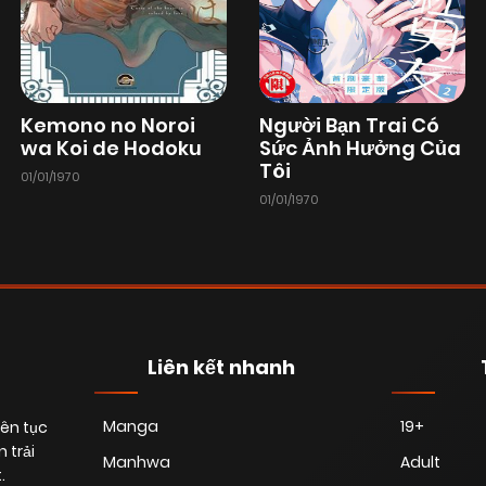
Chapter 202
17/10/2025
(VIP)
Chapter 200
17/10/2025
(VIP)
Kemono no Noroi
Người Bạn Trai Có
wa Koi de Hodoku
Sức Ảnh Hưởng Của
Tôi
01/01/1970
Chapter 198
17/10/2025
(VIP)
01/01/1970
Chapter 196
15/10/2025
(VIP)
Chapter 194
15/10/2025
(VIP)
Liên kết nhanh
Chapter 192
15/10/2025
(VIP)
Manga
19+
iên tục
 trải
Manhwa
Adult
.