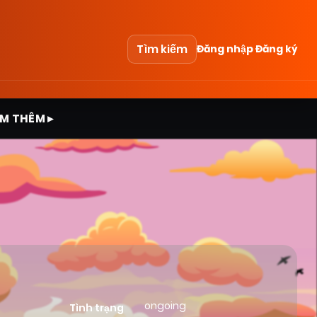
Tìm kiếm
Đăng nhập
Đăng ký
M THÊM ▸
ongoing
Tình trạng