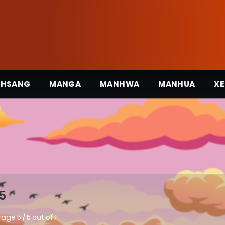
3HSANG
MANGA
MANHWA
MANHUA
XE
5
rage
5
/
5
out of
1