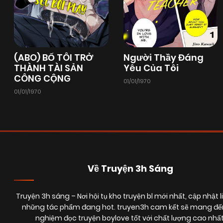
Chapter 203
17/10/2025
(VIP)
Chapter 201
17/10/2025
(VIP)
(ABO) BỐ TÔI TRỞ
Người Thầy Đáng
THÀNH TÀI SẢN
Yêu Của Tôi
CÔNG CỘNG
01/01/1970
Chapter 199
17/10/2025
(VIP)
01/01/1970
Chapter 197
15/10/2025
(VIP)
Chapter 195
15/10/2025
(VIP)
Về Truyện 3h Sáng
Chapter 193
15/10/2025
(VIP)
Truyện 3h sáng
– Nơi hội tụ kho truyện bl mới nhất, cập nhật l
những tác phẩm đang hot. truyen3h cam kết sẽ mang đến
nghiệm đọc truyện boylove tốt với chất lượng cao nhất