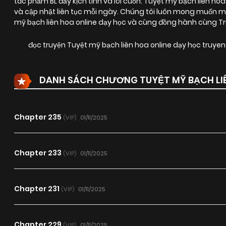
tác phẩm BL đầy kịch tính và lôi cuốn:
Tuyệt mỹ bạch liên hoa
và cập nhật liên tục mỗi ngày. Chúng tôi luôn mong muốn m
mỹ bạch liên hoa online dạy học và cùng đồng hành cùng Tr
đọc truyện Tuyệt mỹ bạch liên hoa online dạy học truy
DANH SÁCH CHƯƠNG TUYỆT MỸ BẠCH LIÊ
Chapter 235
01/11/2025
(VIP)
Chapter 233
01/11/2025
(VIP)
Chapter 231
01/11/2025
(VIP)
Chapter 229
01/11/2025
(VIP)