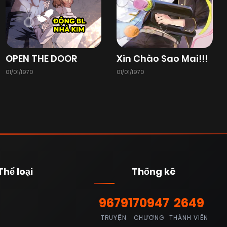
OPEN THE DOOR
Xin Chào Sao Mai!!!
01/01/1970
01/01/1970
Thể loại
Thống kê
9679
170947
2649
TRUYỆN
CHƯƠNG
THÀNH VIÊN