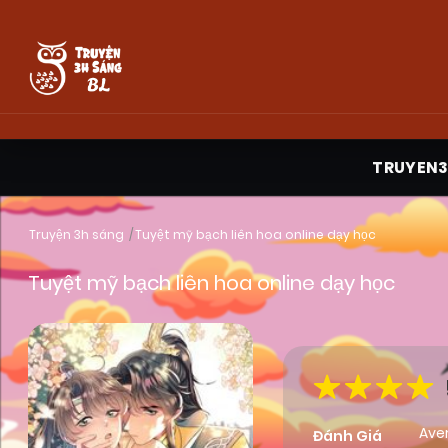
TRUYEN
Truyện 3h sáng
Tuyệt mỹ bạch liên hoa online dạy học
Tuyệt mỹ bạch liên hoa online dạy học
Ave
Đánh Giá