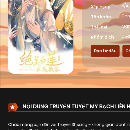
N/A,
Xếp hạng
Đan
Tên khác
Ma
Thể loại
Dưa
Nhóm dịch
Đọc từ đầu
C
NỘI DUNG TRUYỆN TUYỆT MỸ BẠCH LIÊN 
Chào mừng bạn đến với Truyen3hsang – không gian dành riê