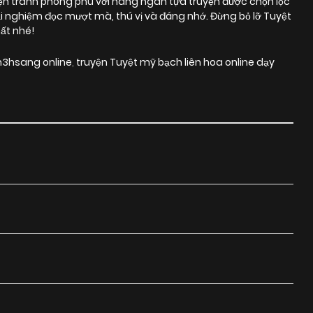
yện tranh phong phú với hàng ngàn tựa truyện được chọn lọc
 nghiệm đọc mượt mà, thú vị và đáng nhớ. Đừng bỏ lỡ Tuyệt
ất nhé!
en3hsang online
,
truyện Tuyệt mỹ bạch liên hoa online dạy