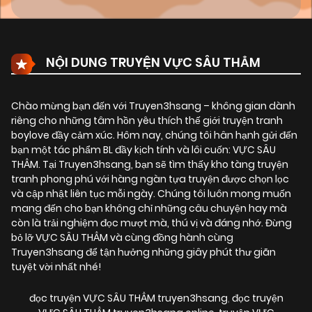
NỘI DUNG TRUYỆN VỰC SÂU THẲM
Chào mừng bạn đến với Truyen3hsang – không gian dành
riêng cho những tâm hồn yêu thích thế giới truyện tranh
boylove đầy cảm xúc. Hôm nay, chúng tôi hân hạnh gửi đến
bạn một tác phẩm BL đầy kịch tính và lôi cuốn:
VỰC SÂU
THẲM
. Tại Truyen3hsang, bạn sẽ tìm thấy kho tàng truyện
tranh phong phú với hàng ngàn tựa truyện được chọn lọc
và cập nhật liên tục mỗi ngày. Chúng tôi luôn mong muốn
mang đến cho bạn không chỉ những câu chuyện hay mà
còn là trải nghiệm đọc mượt mà, thú vị và đáng nhớ. Đừng
bỏ lỡ VỰC SÂU THẲM và cùng đồng hành cùng
Truyen3hsang để tận hưởng những giây phút thư giãn
tuyệt vời nhất nhé!
đọc truyện VỰC SÂU THẲM truyen3hsang
,
đọc truyện