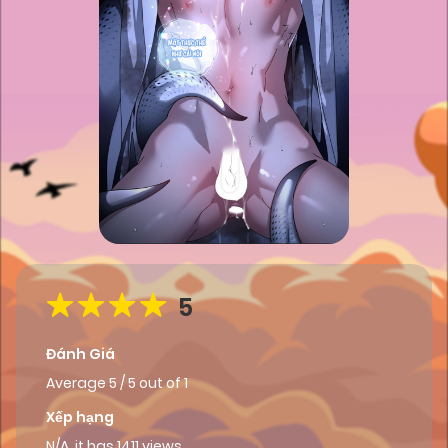
5
Đánh Giá
Average
5
/
5
out of
1
Xếp hạng
N/A, it has 1411 views