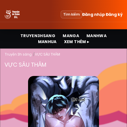
Đăng nhập
Đăng ký
Tìm kiếm
TRUYEN3HSANG
MANGA
MANHWA
MANHUA
XEM THÊM ▸
Truyện 3h sáng
VỰC SÂU THẲM
VỰC SÂU THẲM