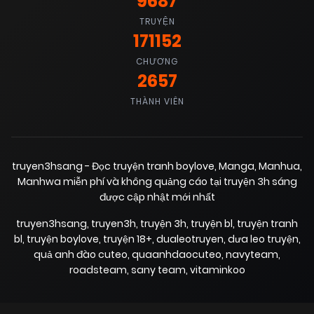
9687
28/06/2025
Chapter 45
(VIP)
TRUYỆN
171152
28/06/2025
CHƯƠNG
Chapter 44
(VIP)
2657
THÀNH VIÊN
28/06/2025
Chapter 43
(VIP)
28/06/2025
Chapter 42
(VIP)
truyen3hsang - Đọc truyện tranh boylove, Manga, Manhua,
Manhwa miễn phí và không quảng cáo tại truyện 3h sáng
được cập nhật mới nhất
28/06/2025
Chapter 41
(VIP)
truyen3hsang
,
truyen3h
,
truyện 3h
,
truyện bl
,
truyện tranh
bl
,
truyện boylove
,
truyện 18+
,
dualeotruyen
,
dưa leo truyện
,
quả anh đào cuteo
,
quaanhdaocuteo
,
navyteam
,
28/06/2025
Chapter 40
(VIP)
roadsteam
,
sany team
,
vitaminkoo
28/06/2025
Chapter 39
(VIP)