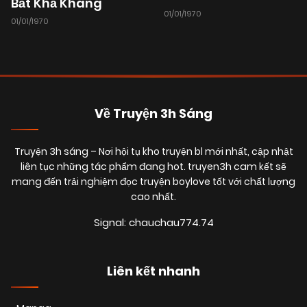
Bất Khả Kháng
01/01/1970
01/01/1970
05/09/2025
Chapter 57
(VIP)
31/08/2025
Chapter 56
(VIP)
Về Truyện 3h Sáng
21/08/2025
Chapter 55
(VIP)
Truyện 3h sáng
– Nơi hội tụ kho truyện bl mới nhất, cập nhật
liên tục những tác phẩm đang hot. truyen3h cam kết sẽ
mang đến trải nghiệm đọc truyện boylove tốt với chất lượng
16/08/2025
Chapter 54
(VIP)
cao nhất.
Signal: chauchau774.74
07/08/2025
Chapter 53
(VIP)
Liên kết nhanh
03/08/2025
Chapter 52
(VIP)