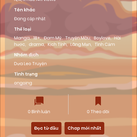
Tên khác
Đang cập nhật
Thể loại
Manga
,
18+
,
Đam Mỹ
,
Truyện Màu
,
Boylove
,
Hài
hước
,
drama
,
Kịch Tính
,
Lãng Mạn
,
Tình Cảm
Nhóm dịch
Dưa Leo Truyện
Tình trạng
ongoing
0 Bình luận
0 Theo dõi
Đọc từ đầu
Chap mới nhất