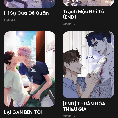
Trạch Mộc Nhi Tê
Hỉ Sự Của Đế Quân
(END)
01/01/1970
01/01/1970
[END] THUẦN HÓA
THIẾU GIA
LẠI GẦN BÊN TÔI
01/01/1970