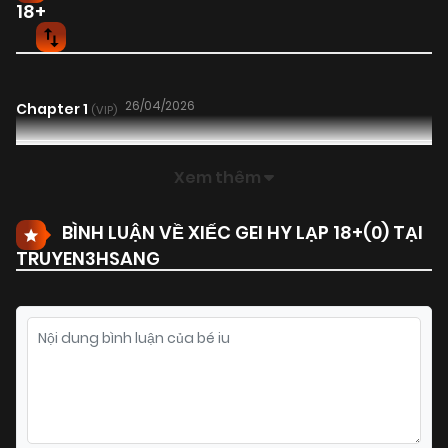
18+
26/04/2026
Chapter 1
(VIP)
Xem thêm
BÌNH LUẬN VỀ XIẾC GEI HY LẠP 18+(
0
) TẠI
TRUYEN3HSANG