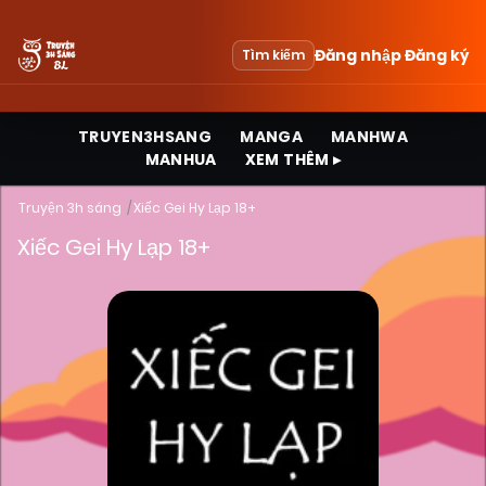
Đăng nhập
Đăng ký
Tìm kiếm
TRUYEN3HSANG
MANGA
MANHWA
MANHUA
XEM THÊM ▸
Truyện 3h sáng
Xiếc Gei Hy Lạp 18+
Xiếc Gei Hy Lạp 18+