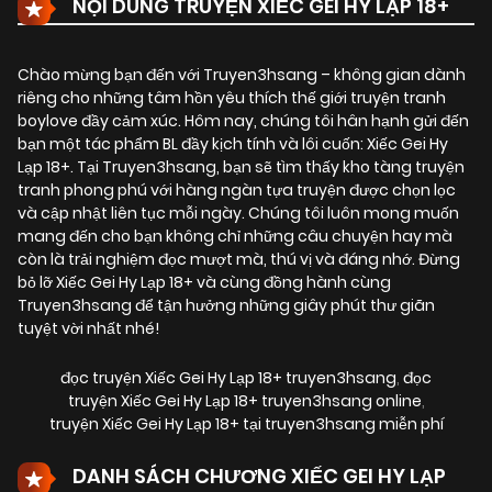
NỘI DUNG TRUYỆN XIẾC GEI HY LẠP 18+
Chào mừng bạn đến với Truyen3hsang – không gian dành
riêng cho những tâm hồn yêu thích thế giới truyện tranh
boylove đầy cảm xúc. Hôm nay, chúng tôi hân hạnh gửi đến
bạn một tác phẩm BL đầy kịch tính và lôi cuốn:
Xiếc Gei Hy
Lạp 18+
. Tại Truyen3hsang, bạn sẽ tìm thấy kho tàng truyện
tranh phong phú với hàng ngàn tựa truyện được chọn lọc
và cập nhật liên tục mỗi ngày. Chúng tôi luôn mong muốn
mang đến cho bạn không chỉ những câu chuyện hay mà
còn là trải nghiệm đọc mượt mà, thú vị và đáng nhớ. Đừng
bỏ lỡ Xiếc Gei Hy Lạp 18+ và cùng đồng hành cùng
Truyen3hsang để tận hưởng những giây phút thư giãn
tuyệt vời nhất nhé!
đọc truyện Xiếc Gei Hy Lạp 18+ truyen3hsang
,
đọc
truyện Xiếc Gei Hy Lạp 18+ truyen3hsang online
,
truyện Xiếc Gei Hy Lạp 18+ tại truyen3hsang miễn phí
DANH SÁCH CHƯƠNG XIẾC GEI HY LẠP