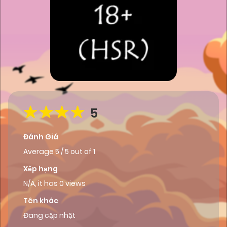
5
Đánh Giá
Average
5
/
5
out of
1
Xếp hạng
N/A, it has 0 views
Tên khác
Đang cập nhật