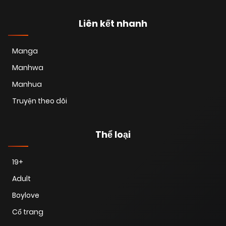
04/07/2025
Chapter 71
(VIP)
Liên kết nhanh
28/06/2025
Chapter 70
(VIP)
Manga
Manhwa
28/06/2025
Chapter 69
(VIP)
Manhua
Truyện theo dõi
28/06/2025
Chapter 68
(VIP)
Thể loại
28/06/2025
Chapter 67
(VIP)
19+
Adult
28/06/2025
Chapter 66
(VIP)
Boylove
Cổ trang
28/06/2025
Chapter 65
(VIP)