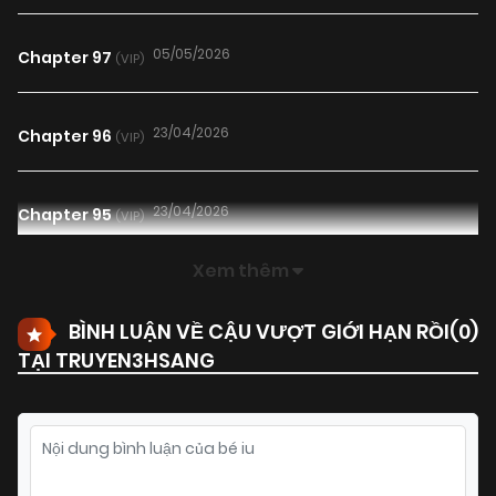
05/05/2026
Chapter 97
(VIP)
23/04/2026
Chapter 96
(VIP)
23/04/2026
Chapter 95
(VIP)
Xem thêm
11/01/2026
Chapter 94
(VIP)
BÌNH LUẬN VỀ CẬU VƯỢT GIỚI HẠN RỒI(
0
)
TẠI TRUYEN3HSANG
03/01/2026
Chapter 93
(VIP)
03/01/2026
Chapter 92
(VIP)