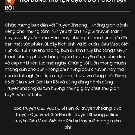
RỒI
Chào mừng bạn đến với Truyen3hsang – không gian dành
riêng cho những tâm hồn yêu thích thế giới truyện tranh
boylove đầy cảm xúc. Hôm nay, chúng tôi hân hạnh gửi đến
bạn một tác phẩm BL đầy kịch tính và lôi cuốn:
Cậu Vượt Giới
Hạn Rồi
. Tại Truyen3hsang, bạn sẽ tìm thấy kho tàng truyện
tranh phong phú với hàng ngàn tựa truyện được chọn lọc
và cập nhật liên tục mỗi ngày. Chúng tôi luôn mong muốn
mang đến cho bạn không chỉ những câu chuyện hay mà
còn là trải nghiệm đọc mượt mà, thú vị và đáng nhớ. Đừng
bỏ lỡ Cậu Vượt Giới Hạn Rồi và cùng đồng hành cùng
Truyen3hsang để tận hưởng những giây phút thư giãn
tuyệt vời nhất nhé!
đọc truyện Cậu Vượt Giới Hạn Rồi truyen3hsang
,
đọc
truyện Cậu Vượt Giới Hạn Rồi truyen3hsang online
,
truyện Cậu Vượt Giới Hạn Rồi tại truyen3hsang miễn
phí