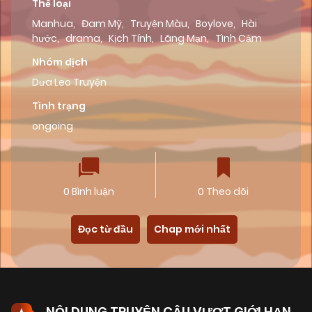
Thể loại
Manhua
,
Đam Mỹ
,
Truyện Màu
,
Boylove
,
Hài
hước
,
drama
,
Kịch Tính
,
Lãng Mạn
,
Tình Cảm
Nhóm dịch
Dưa Leo Truyện
Tình trạng
ongoing
0 Bình luận
0 Theo dõi
Đọc từ đầu
Chap mới nhất
NỘI DUNG TRUYỆN CẬU VƯỢT GIỚI HẠN