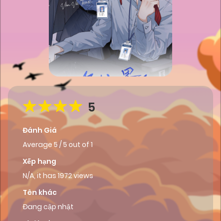
5
Đánh Giá
Average
5
/
5
out of
1
Xếp hạng
N/A, it has 1972 views
Tên khác
Đang cập nhật