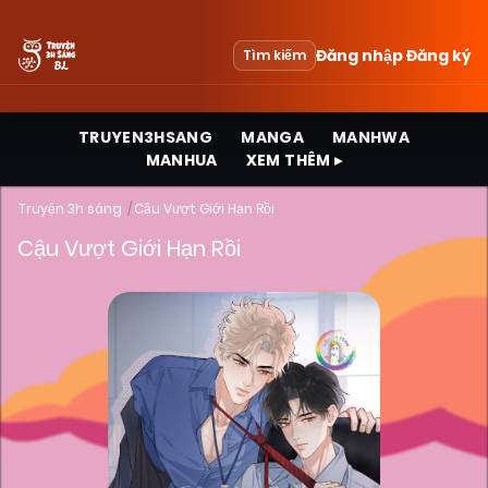
Đăng nhập
Đăng ký
Tìm kiếm
TRUYEN3HSANG
MANGA
MANHWA
MANHUA
XEM THÊM ▸
Truyện 3h sáng
Cậu Vượt Giới Hạn Rồi
Cậu Vượt Giới Hạn Rồi