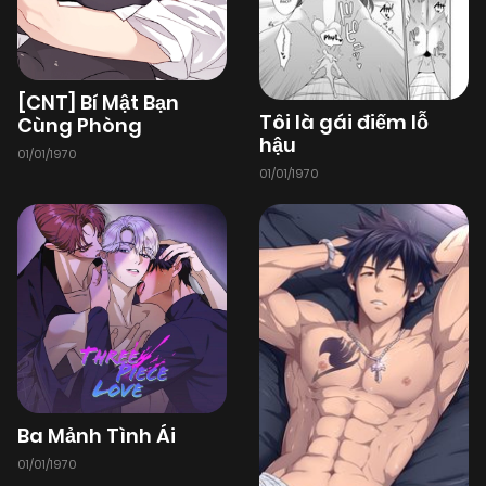
13/09/2025
Chapter 81
(VIP)
[CNT] Bí Mật Bạn
Tôi là gái điếm lỗ
Cùng Phòng
09/09/2025
Chapter 80
hậu
(VIP)
01/01/1970
01/01/1970
05/09/2025
Chapter 79.1
(VIP)
31/08/2025
Chapter 79
(VIP)
21/08/2025
Chapter 78
(VIP)
Ba Mảnh Tình Ái
16/08/2025
Chapter 77
(VIP)
01/01/1970