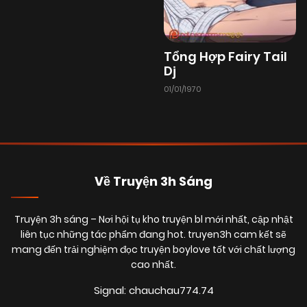
07/08/2025
Chapter 76
(VIP)
Tổng Hợp Fairy Tail
Dj
02/08/2025
Chapter 75.1
(VIP)
01/01/1970
02/08/2025
Chapter 75
(VIP)
02/08/2025
Chapter 74
(VIP)
Về Truyện 3h Sáng
02/08/2025
Chapter 73
Truyện 3h sáng
– Nơi hội tụ kho truyện bl mới nhất, cập nhật
(VIP)
liên tục những tác phẩm đang hot. truyen3h cam kết sẽ
mang đến trải nghiệm đọc truyện boylove tốt với chất lượng
cao nhất.
02/08/2025
Chapter 72
(VIP)
Signal: chauchau774.74