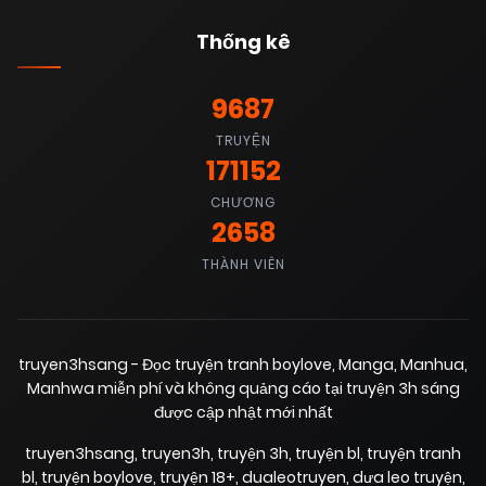
Thống kê
28/06/2025
Chapter 64.1
(VIP)
9687
28/06/2025
TRUYỆN
Chapter 64
(VIP)
171152
CHƯƠNG
28/06/2025
Chapter 63
(VIP)
2658
THÀNH VIÊN
28/06/2025
Chapter 62
(VIP)
truyen3hsang - Đọc truyện tranh boylove, Manga, Manhua,
28/06/2025
Chapter 61
(VIP)
Manhwa miễn phí và không quảng cáo tại truyện 3h sáng
được cập nhật mới nhất
28/06/2025
Chapter 60
truyen3hsang
,
truyen3h
,
truyện 3h
,
truyện bl
,
truyện tranh
(VIP)
bl
,
truyện boylove
,
truyện 18+
,
dualeotruyen
,
dưa leo truyện
,