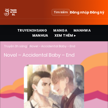
Đăng nhập
Đăng ký
Tìm kiếm
TRUYEN3HSANG
MANGA
MANHWA
MANHUA
XEM THÊM ▸
Truyện 3h sáng
Novel – Accidental Baby – End
Novel – Accidental Baby – End