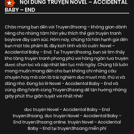
NỘI DUNG TRUYỆN NOVEL – ACCIDENTAL
BABY – END
Chào mừng bạn đến với Truyen3hsang – không gian dành
riêng cho những tâm hồn yêu thích thế giới truyện tranh
boylove đầy cảm xúc. Hôm nay, chúng tôi hân hạnh gửi đến
bạn một tác phẩm BL đầy kịch tính và lôi cuốn:
Novel –
Accidental Baby – End
. Tại Truyen3hsang, bạn sẽ tìm thấy
kho tàng truyện tranh phong phú với hàng ngàn tựa truyện
được chọn lọc và cập nhật liên tục mỗi ngày. Chúng tôi luôn
mong muốn mang đến cho bạn không chỉ những câu
chuyện hay mà còn là trải nghiệm đọc mượt mà, thú vị và
đáng nhớ. Đừng bỏ lỡ Novel – Accidental Baby – End và
cùng đồng hành cùng Truyen3hsang để tận hưởng những
giây phút thư giãn tuyệt vời nhất nhé!
đọc truyện Novel – Accidental Baby – End
truyen3hsang
,
đọc truyện Novel – Accidental Baby –
End truyen3hsang online
,
truyện Novel – Accidental
Baby – End tại truyen3hsang miễn phí