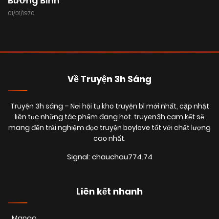
Bướng Bỉnh
01/01/1970
09/02/2026
Chapter 70
(VIP)
09/02/2026
Chapter 69
(VIP)
Về Truyện 3h Sáng
09/02/2026
Chapter 68
(VIP)
Truyện 3h sáng
– Nơi hội tụ kho truyện bl mới nhất, cập nhật
liên tục những tác phẩm đang hot. truyen3h cam kết sẽ
09/02/2026
Chapter 67
(VIP)
mang đến trải nghiệm đọc truyện boylove tốt với chất lượng
cao nhất.
Signal: chauchau774.74
09/02/2026
Chapter 66
(VIP)
Liên kết nhanh
09/02/2026
Chapter 65
(VIP)
Manga