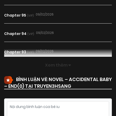
09/02/2026
Chapter 95
(VIP)
09/02/2026
Chapter 94
(VIP)
09/02/2026
Chapter 93
(VIP)
Xem thêm
09/02/2026
Chapter 92
(VIP)
BÌNH LUẬN VỀ NOVEL – ACCIDENTAL BABY
– END(
0
) TẠI TRUYEN3HSANG
09/02/2026
Chapter 91
(VIP)
09/02/2026
Chapter 90
(VIP)