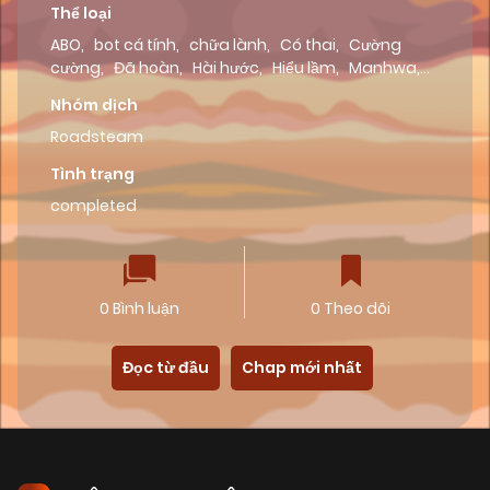
Thể loại
ABO
,
bot cá tính
,
chữa lành
,
Có thai
,
Cường
cường
,
Đã hoàn
,
Hài hước
,
Hiểu lầm
,
Manhwa
,
NOVEL
,
Promo
,
Roads team
Nhóm dịch
Roadsteam
Tình trạng
completed
0 Bình luận
0 Theo dõi
Đọc từ đầu
Chap mới nhất