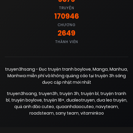
TRUYỆN
170946
09/02/2026
Chapter 56
(VIP)
CHƯƠNG
2649
09/02/2026
Chapter 55
THÀNH VIÊN
(VIP)
09/02/2026
Chapter 54
(VIP)
truyen3hsang - Đọc truyện tranh boylove, Manga, Manhua,
Manhwa miễn phí và không quảng cáo tại truyện 3h sáng
được cập nhật mới nhất
09/02/2026
Chapter 53
(VIP)
truyen3hsang
,
truyen3h
,
truyện 3h
,
truyện bl
,
truyện tranh
bl
,
truyện boylove
,
truyện 18+
,
dualeotruyen
,
dưa leo truyện
,
09/02/2026
Chapter 52
(VIP)
quả anh đào cuteo
,
quaanhdaocuteo
,
navyteam
,
roadsteam
,
sany team
,
vitaminkoo
09/02/2026
Chapter 51
(VIP)