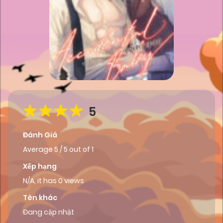
5
Đánh Giá
Average
5
/
5
out of
1
Xếp hạng
N/A, it has 0 views
Tên khác
Đang cập nhật