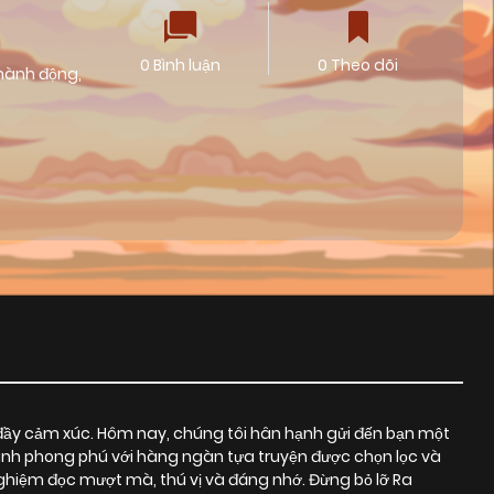
0 Bình luận
0 Theo dõi
hành động
,
đầy cảm xúc. Hôm nay, chúng tôi hân hạnh gửi đến bạn một
ranh phong phú với hàng ngàn tựa truyện được chọn lọc và
hiệm đọc mượt mà, thú vị và đáng nhớ. Đừng bỏ lỡ Ra