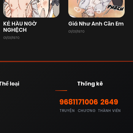
KẺ HẦU NGỜ
Giá Như Anh Cần Em
NGHỆCH
01/01/1970
01/01/1970
Thể loại
Thống kê
9681
171006
2649
TRUYỆN
CHƯƠNG
THÀNH VIÊN