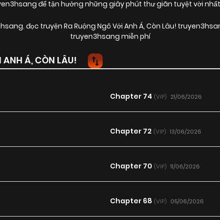
en3hsang để tận hưởng những giây phút thư giãn tuyệt vời nhất
n3hsang
,
đọc truyện Ra Ruộng Ngô Với Anh Á, Còn Lâu! truyen3hsa
truyen3hsang miễn phí
ANH Á, CÒN LÂU!
Chapter 74
21/06/2026
(VIP)
Chapter 72
13/06/2026
(VIP)
Chapter 70
11/06/2026
(VIP)
Chapter 68
05/06/2026
(VIP)