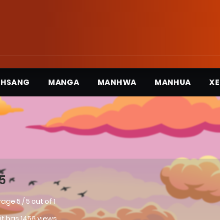
3HSANG
MANGA
MANHWA
MANHUA
XE
5
rage
5
/
5
out of
1
 it has 1456 views