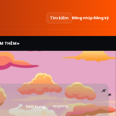
Tìm kiếm
Đăng nhập
Đăng ký
M THÊM ▸
ongoing
Tình trạng