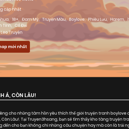
g cập nhật
nhua
,
18+
,
Đam Mỹ
,
Truyện Màu
,
Boylove
,
Phiêu Lưu
,
Harem
,
h Tính
,
Cổ Đại
 Leo Truyện
hap mới nhất
H Á, CÒN LÂU!
ng cho những tâm hồn yêu thích thế giới truyện tranh boylove 
, Còn Lâu!
. Tại Truyen3hsang, bạn sẽ tìm thấy kho tàng truyện t
 đến cho bạn không chỉ những câu chuyện hay mà còn là trải ng