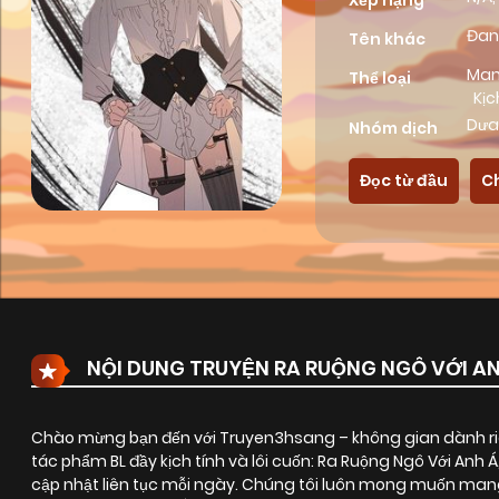
Xếp hạng
Đan
Tên khác
Ma
Thể loại
Kịc
Dưa
Nhóm dịch
Đọc từ đầu
C
NỘI DUNG TRUYỆN RA RUỘNG NGÔ VỚI AN
Chào mừng bạn đến với Truyen3hsang – không gian dành riê
tác phẩm BL đầy kịch tính và lôi cuốn:
Ra Ruộng Ngô Với Anh Á
cập nhật liên tục mỗi ngày. Chúng tôi luôn mong muốn mang