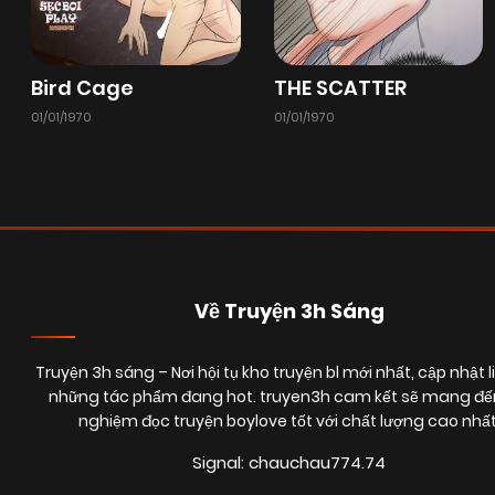
Chapter 42
13/01/2026
(VIP)
Bird Cage
THE SCATTER
01/01/1970
01/01/1970
Chapter 40
13/01/2026
(VIP)
Chapter 38
13/01/2026
(VIP)
Chapter 36
13/01/2026
(VIP)
Về Truyện 3h Sáng
Truyện 3h sáng
– Nơi hội tụ kho truyện bl mới nhất, cập nhật l
Chapter 34
13/01/2026
(VIP)
những tác phẩm đang hot. truyen3h cam kết sẽ mang đến
nghiệm đọc truyện boylove tốt với chất lượng cao nhất
Chapter 32
13/01/2026
(VIP)
Signal: chauchau774.74