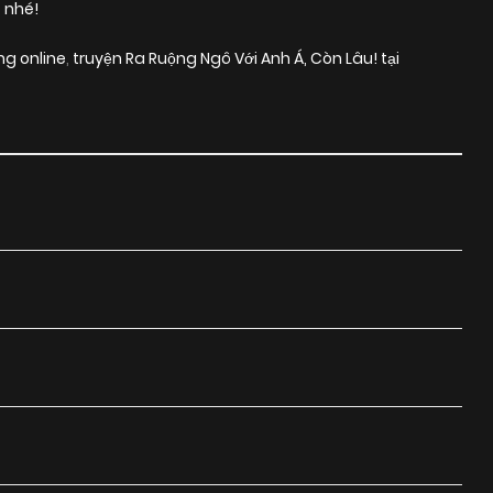
 nhé!
ng online
,
truyện Ra Ruộng Ngô Với Anh Á, Còn Lâu! tại