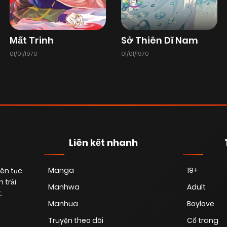
Chapter 41
13/01/2026
(VIP)
Mất Trinh
Sở Thiên Dĩ Nam
01/01/1970
01/01/1970
Chapter 39
13/01/2026
(VIP)
Chapter 37
13/01/2026
(VIP)
Chapter 35
13/01/2026
(VIP)
Liên kết nhanh
Manga
19+
iên tục
Chapter 33
13/01/2026
(VIP)
 trải
Manhwa
Adult
.
Manhua
Boylove
Chapter 31
13/01/2026
(VIP)
Truyện theo dõi
Cổ trang