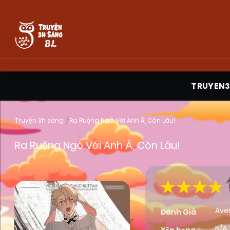
TRUYEN
Truyện 3h sáng
Ra Ruộng Ngô Với Anh Á, Còn Lâu!
Ra Ruộng Ngô Với Anh Á, Còn Lâu!
Ave
Đánh Giá
N/A,